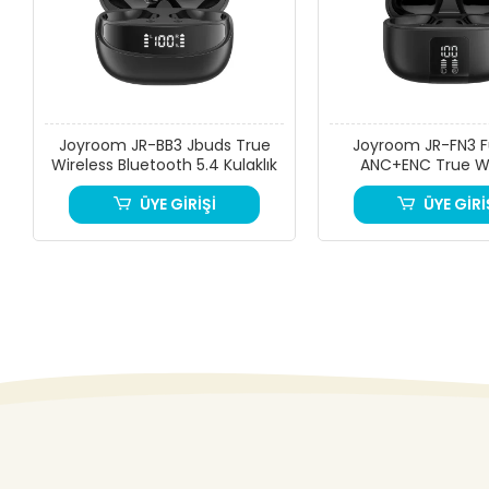
Joyroom JR-BB3 Jbuds True
Joyroom JR-FN3 
Wireless Bluetooth 5.4 Kulaklık
ANC+ENC True Wi
Kablosuz Kula
ÜYE GİRİŞİ
ÜYE GİRİ