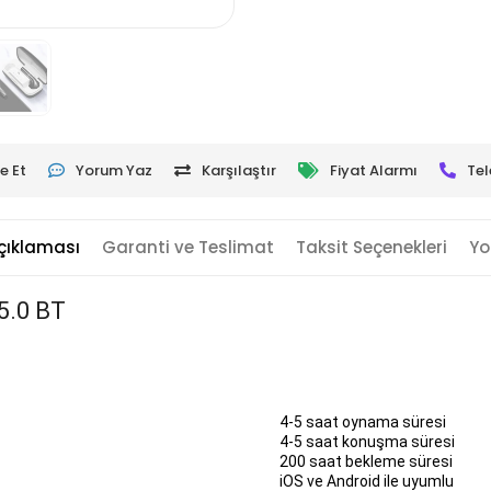
e Et
Yorum Yaz
Karşılaştır
Fiyat Alarmı
Tel
çıklaması
Garanti ve Teslimat
Taksit Seçenekleri
Yo
5.0 BT
4-5 saat oynama süresi
4-5 saat konuşma süresi
200 saat bekleme süresi
iOS ve Android ile uyumlu