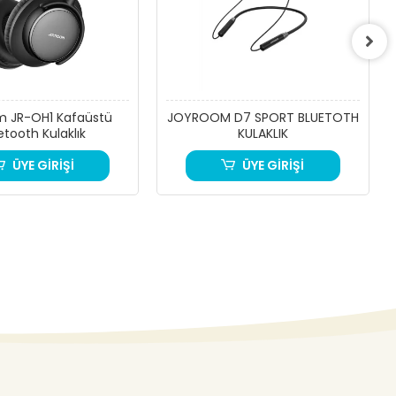
m JR-OH1 Kafaüstü
JOYROOM D7 SPORT BLUETOTH
etooth Kulaklık
KULAKLIK
ÜYE GİRİŞİ
ÜYE GİRİŞİ