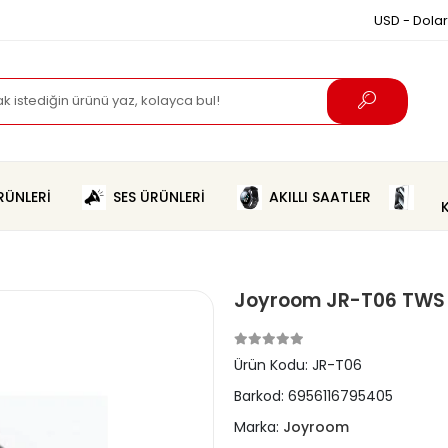
USD - Dolar
ÜNLERİ
SES ÜRÜNLERİ
AKILLI SAATLER
Joyroom JR-T06 TWS K
Ürün Kodu:
JR-T06
Barkod:
6956116795405
Marka:
Joyroom