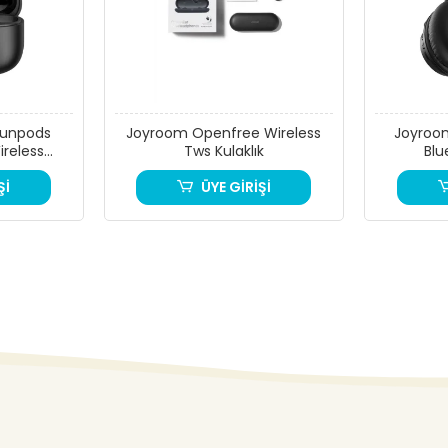
Funpods
Joyroom Openfree Wireless
Joyroo
reless
Tws Kulaklık
Blu
klık
Şİ
ÜYE GİRİŞİ