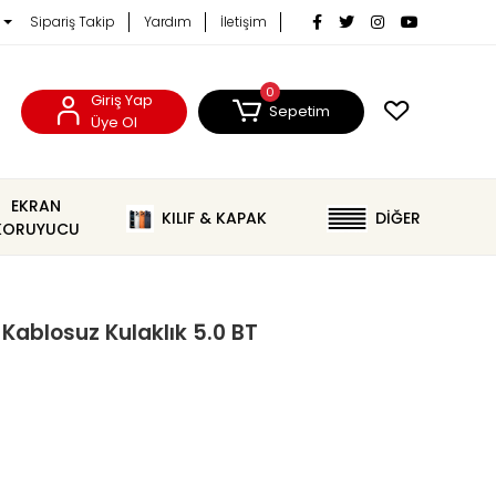
Sipariş Takip
Yardım
İletişim
0
Giriş Yap
Sepetim
Üye Ol
EKRAN
KILIF & KAPAK
DİĞER
KORUYUCU
ablosuz Kulaklık 5.0 BT