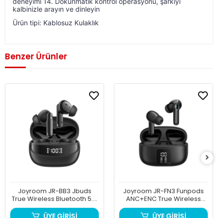
deneyimi 14. Dokunmatik kontrol operasyonu, şarkıyı 
kalbinizle arayın ve dinleyin
Ürün tipi: Kablosuz Kulaklık
Benzer Ürünler
Joyroom JR-BB3 Jbuds
Joyroom JR-FN3 Funpods
True Wireless Bluetooth 5.4
ANC+ENC True Wireless
Kulaklık
Kablosuz Kulaklık
ÜYE GİRİŞİ
ÜYE GİRİŞİ