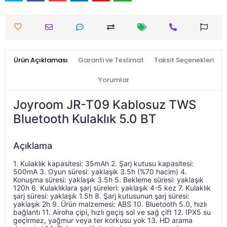
Ürün Açıklaması
Garanti ve Teslimat
Taksit Seçenekleri
Yorumlar
Joyroom JR-T09 Kablosuz TWS
Bluetooth Kulaklık 5.0 BT
Açıklama
1. Kulaklık kapasitesi: 35mAh 2. Şarj kutusu kapasitesi: 
1. Kulaklık kapasitesi: 35mAh 2. Şarj kutusu kapasi
500mA 3. Oyun süresi: yaklaşık 3.5h (%70 hacim) 4. 
Konuşma süresi: yaklaşık 3.5h 5. Bekleme süresi: yaklaşık 
120h 6. Kulaklıklara şarj süreleri: yaklaşık 4-5 kez 7. Kulaklık 
şarj süresi: yaklaşık 1.5h 8. Şarj kutusunun şarj süresi: 
yaklaşık 2h 9. Ürün malzemesi: ABS 10. Bluetooth 5.0, hızlı 
bağlantı 11. Airoha çipi, hızlı geçiş sol ve sağ çift 12. IPX5 su 
geçirmez, yağmur veya ter korkusu yok 13. HD arama 