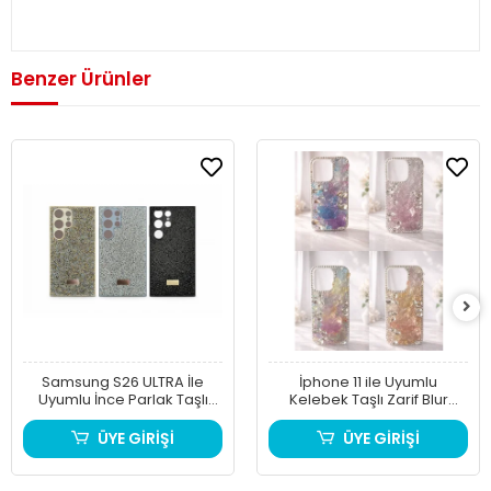
Benzer Ürünler
Samsung S26 ULTRA İle
İphone 11 ile Uyumlu
Uyumlu İnce Parlak Taşlı
Kelebek Taşlı Zarif Blur
Premium Sw Telefon Kılıfı
Case
ÜYE GİRİŞİ
ÜYE GİRİŞİ