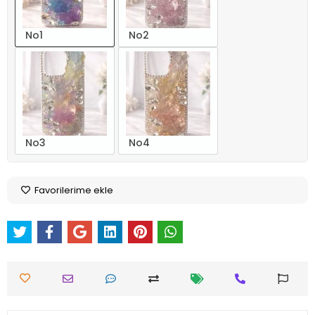
No1
No2
No3
No4
Favorilerime ekle