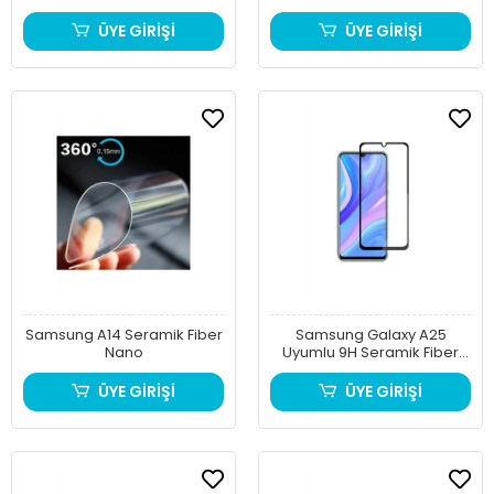
ÜYE GİRİŞİ
ÜYE GİRİŞİ
Samsung A14 Seramik Fiber
Samsung Galaxy A25
Nano
Uyumlu 9H Seramik Fiber
Nano Kırılmaz Ekran
Koruyucu
ÜYE GİRİŞİ
ÜYE GİRİŞİ