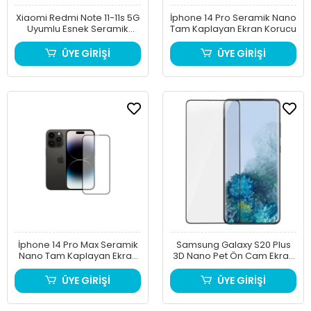
Xiaomi Redmi Note 11-11s 5G
İphone 14 Pro Seramik Nano
Uyumlu Esnek Seramik
Tam Kaplayan Ekran Korucu
Nano Ekran Koruyucu
ÜYE GİRİŞİ
ÜYE GİRİŞİ
İphone 14 Pro Max Seramik
Samsung Galaxy S20 Plus
Nano Tam Kaplayan Ekran
3D Nano Pet Ön Cam Ekran
Korucu
Koruyucu
ÜYE GİRİŞİ
ÜYE GİRİŞİ