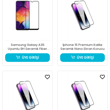
Samsung Galaxy A35
İphone 15 Premium Kalite
Uyumlu 9H Seramik Fiber
Seramik Nano Ekran Korucu
Nano Kırılmaz Ekran
Koruyucu
ÜYE GİRİŞİ
ÜYE GİRİŞİ