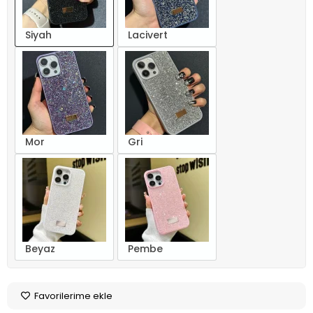
Siyah
Lacivert
Mor
Gri
Beyaz
Pembe
Favorilerime ekle