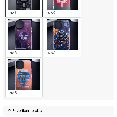
No1
No2
No3
No4
No5
Favorilerime ekle