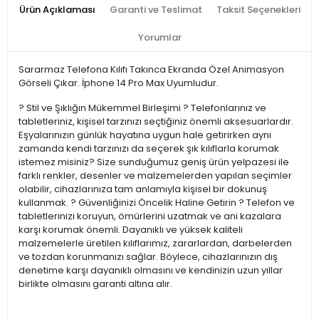
Ürün Açıklaması
Garanti ve Teslimat
Taksit Seçenekleri
Yorumlar
Sararmaz Telefona Kılıfı Takınca Ekranda Özel Animasyon
Görseli Çıkar. İphone 14 Pro Max Uyumludur.
? Stil ve Şıklığın Mükemmel Birleşimi ? Telefonlarınız ve
tabletleriniz, kişisel tarzınızı seçtiğiniz önemli aksesuarlardır.
Eşyalarınızın günlük hayatına uygun hale getirirken aynı
zamanda kendi tarzınızı da seçerek şık kılıflarla korumak
istemez misiniz? Size sunduğumuz geniş ürün yelpazesi ile
farklı renkler, desenler ve malzemelerden yapılan seçimler
olabilir, cihazlarınıza tam anlamıyla kişisel bir dokunuş
kullanmak. ?️ Güvenliğinizi Öncelik Haline Getirin ?️ Telefon ve
tabletlerinizi koruyun, ömürlerini uzatmak ve ani kazalara
karşı korumak önemli. Dayanıklı ve yüksek kaliteli
malzemelerle üretilen kılıflarımız, zararlardan, darbelerden
ve tozdan korunmanızı sağlar. Böylece, cihazlarınızın dış
denetime karşı dayanıklı olmasını ve kendinizin uzun yıllar
birlikte olmasını garanti altına alır.