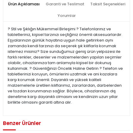
Ürün Açıklaması
Garanti ve Teslimat
Taksit Seçenekleri
Yorumlar
? Stil ve Şıklığın Mükemmel Birleşimi ? Telefonlarınız ve
tabletleriniz, kişisel tarzınızı seçtiğiniz önemli aksesuarlardır.
Eşyalarınızın günlük hayatına uygun hale getirirken aynı
zamanda kendi tarzınızı da seçerek şık kılıflarla korumak
istemez misiniz? Size sunduğumuz geniş ürün yelpazesi ile
farklı renkler, desenler ve malzemelerden yapılan seçimler
olabilir, cihazlarınıza tam anlamıyla kişisel bir dokunuş
kullanmak. ?️ Güvenliğinizi Öncelik Haline Getirin ?️ Telefon ve
tabletlerinizi koruyun, ömürlerini uzatmak ve ani kazalara
karşı korumak önemli. Dayanıklı ve yüksek kaliteli
malzemelerle üretilen kılıflarımız, zararlardan, darbelerden
ve tozdan korunmanızı sağlar. Böylece, cihazlarınızın dış
denetime karşı dayanıklı olmasını ve kendinizin uzun yıllar
birlikte olmasını garanti altına alır.
Benzer Ürünler