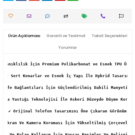
Ürün Açıklaması
Garanti ve Teslimat
Taksit Seçenekleri
Yorumlar
Dayanıklılık İçin Premium Polikarbonat ve Esnek TPU Üret
✔ Sert Kenarlar ve Esnek İç Yapı İle Hybrid Tasarım
gsafe Bağlantıları İçin Güçlendirilmiş Dahili Manyetik H
Hava Yastığı Teknolojisi İle Askeri Düzeyde Düşme Koruma
✔ Orijinal Telefon Tasarımını Öne Çıkaran Görünüm
✔ Ekran Ve Kamera Koruması İçin Yükseltilmiş Çerçeveler 
yum Ve Kolay Kullanım İçin Hassas Kesimler Ve Belirgin D