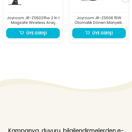
Joyroom JR-ZS50215w 2 İn 1
Joyroom JR-ZS506 15W
Magsafe Wireless Araç
Otomatik Dönen Manyetik
Tutucu
Kablosuz Şarjlı Araç Tutucu
ÜYE GİRİŞİ
ÜYE GİRİŞİ
Kampanya, duyuru, bilgilendirmelerden e-