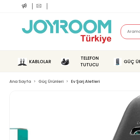
TELEFON
KABLOLAR
GÜÇ ÜR
TUTUCU
Ana Sayfa
Güç Ürünleri
Ev Şarj Aletleri