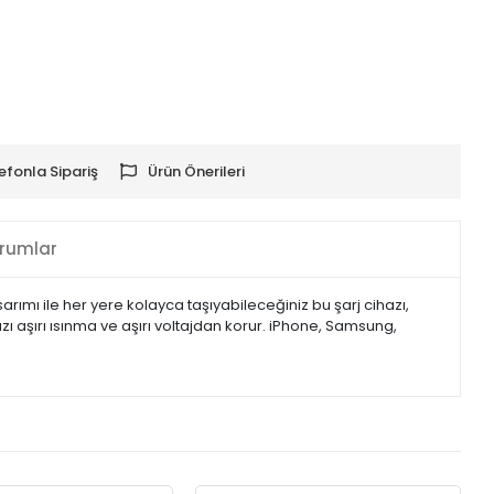
efonla Sipariş
Ürün Önerileri
rumlar
rımı ile her yere kolayca taşıyabileceğiniz bu şarj cihazı,
ızı aşırı ısınma ve aşırı voltajdan korur. iPhone, Samsung,