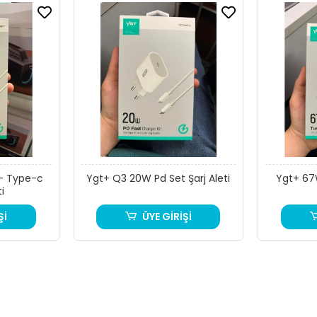
- Type-c
Ygt+ Q3 20W Pd Set Şarj Aleti
Ygt+ 67
ti
Şİ
ÜYE GİRİŞİ