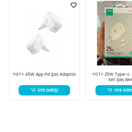
YGT+ 45W App Pd Şarj Adaptör
YGT+ 25W Type-c 
Set Şarj Ale
ÜYE GİRİŞİ
ÜYE GİRİ