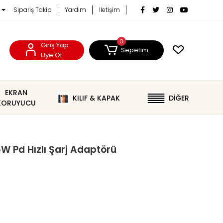
Sipariş Takip
Yardım
İletişim
0
Giriş Yap
Sepetim
Üye Ol
EKRAN
KILIF & KAPAK
DİĞER
KORUYUCU
 Pd Hızlı Şarj Adaptörü