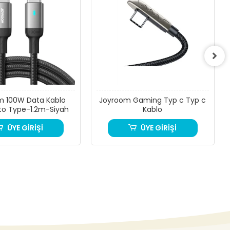
m 100W Data Kablo
Joyroom Gaming Typ c Typ c
to Type-1.2m-Siyah
Kablo
ÜYE GİRİŞİ
ÜYE GİRİŞİ