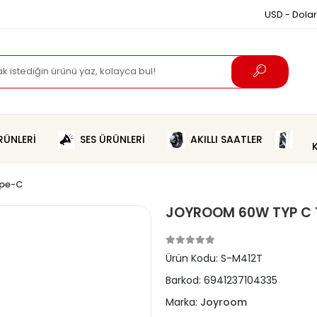
USD - Dolar
ÜNLERİ
SES ÜRÜNLERİ
AKILLI SAATLER
ype-C
JOYROOM 60W TYP C T
Ürün Kodu:
S-M412T
Barkod:
6941237104335
Marka:
Joyroom