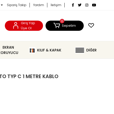
Sipariş Takip
Yardım
İletişim
0
Giriş Yap
Sepetim
Üye Ol
EKRAN
KILIF & KAPAK
DİĞER
KORUYUCU
O TYP C 1 METRE KABLO