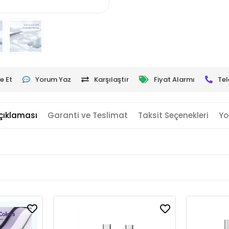
e Et
Yorum Yaz
Karşılaştır
Fiyat Alarmı
Tel
çıklaması
Garanti ve Teslimat
Taksit Seçenekleri
Yo