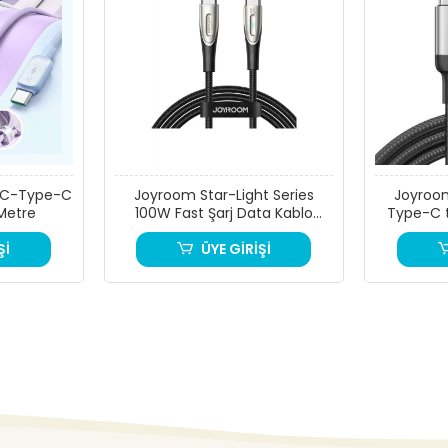
-C-Type-C
Joyroom Star-Light Series
Joyroo
 Metre
100W Fast Şarj Data Kablo
Type-C 
(Type-C to Type-C)1.2m
Şİ
ÜYE GİRİŞİ