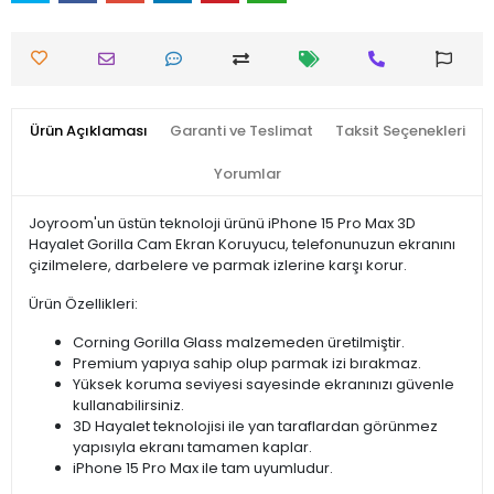
Ürün Açıklaması
Garanti ve Teslimat
Taksit Seçenekleri
Yorumlar
Joyroom'un üstün teknoloji ürünü iPhone 15 Pro Max 3D
Hayalet Gorilla Cam Ekran Koruyucu, telefonunuzun ekranını
çizilmelere, darbelere ve parmak izlerine karşı korur.
Ürün Özellikleri:
Corning Gorilla Glass malzemeden üretilmiştir.
Premium yapıya sahip olup parmak izi bırakmaz.
Yüksek koruma seviyesi sayesinde ekranınızı güvenle
kullanabilirsiniz.
3D Hayalet teknolojisi ile yan taraflardan görünmez
yapısıyla ekranı tamamen kaplar.
iPhone 15 Pro Max ile tam uyumludur.