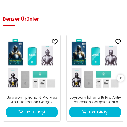
Benzer Ürünler
Joyroom İphone 16 Pro Max
Joyroom İphone 15 Pro Anti-
Anti-Reflection Gerçek
Reflection Gerçek Gorilla
Gorilla Glass Cam Ekran
Glass Cam Ekran Koruyucu
Koruyucu
ÜYE GİRİŞİ
ÜYE GİRİŞİ