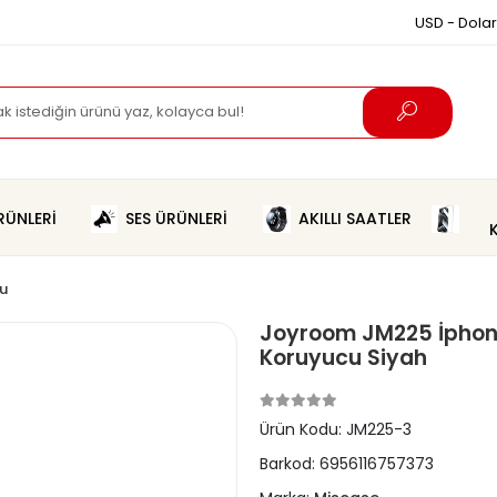
USD - Dolar
ÜNLERİ
SES ÜRÜNLERİ
AKILLI SAATLER
u
Joyroom JM225 İphon
Koruyucu Siyah
Ürün Kodu:
JM225-3
Barkod:
6956116757373