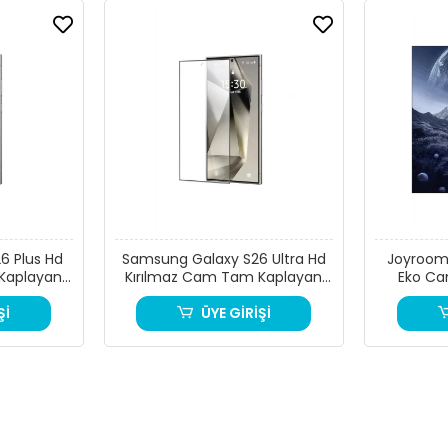
6 Plus Hd
Samsung Galaxy S26 Ultra Hd
Joyroom 
Kaplayan
Kırılmaz Cam Tam Kaplayan
Eko Ca
ucu
Ekran Koruyucu
Şİ
ÜYE GİRİŞİ