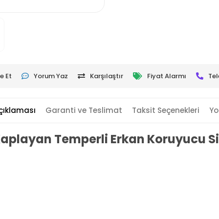
e Et
Yorum Yaz
Karşılaştır
Fiyat Alarmı
Tel
çıklaması
Garanti ve Teslimat
Taksit Seçenekleri
Yo
aplayan Temperli Erkan Koruyucu S