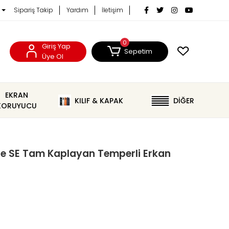
Sipariş Takip
Yardım
İletişim
0
Giriş Yap
Sepetim
Üye Ol
EKRAN
KILIF & KAPAK
DİĞER
KORUYUCU
e SE Tam Kaplayan Temperli Erkan