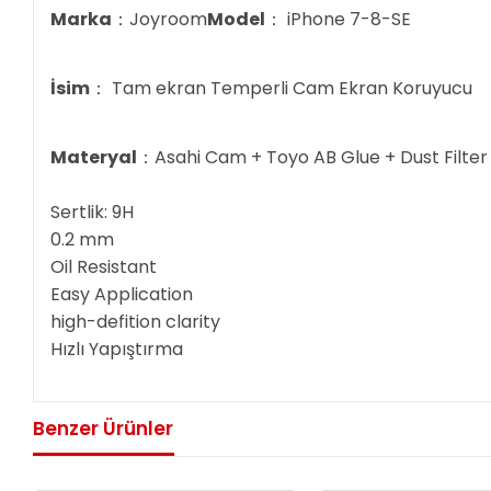
Marka
：Joyroom
Model
： iPhone 7-8-SE
İsim
： Tam ekran Temperli Cam Ekran Koruyucu
Materyal
：Asahi Cam + Toyo AB Glue + Dust Filter
Sertlik: 9H
0.2 mm
Oil Resistant
Easy Application
high-defition clarity
Hızlı Yapıştırma
Benzer Ürünler