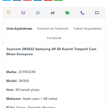
Ürün Açıklaması
Garanti ve Teslimat
Taksit Seçenekleri
Yorumlar
Joyroom JM3022 Samsung S9 3D
Kavisli Temperli Cam
Ekran Koruyucu
Marka:
JOYROOM
Model:
JM349
İsim:
3D kavisli yüzey
Malzeme:
Asahi camı + AB tutkalı
El İşi:
Oyma, Temperli, Boyama