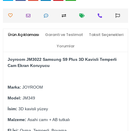
Ürün Açıklaması
Garanti ve Teslimat
Taksit Seçenekleri
Yorumlar
Joyroom JM3022 Samsung S9 Plus 3D
Kavisli Temperli
Cam Ekran Koruyucu
Marka:
JOYROOM
Model:
JM349
İsim:
3D kavisli yüzey
Malzeme:
Asahi camı + AB tutkalı
El İşi:
Oyma, Temperli, Boyama