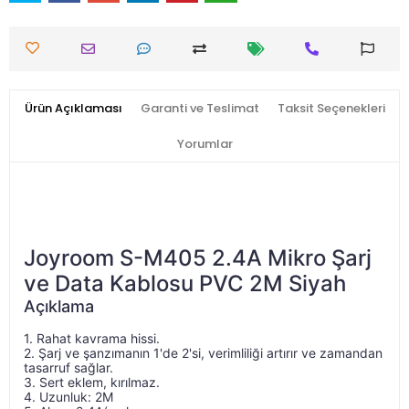
Ürün Açıklaması
Garanti ve Teslimat
Taksit Seçenekleri
Yorumlar
Joyroom S-M405 2.4A Mikro Şarj
ve Data Kablosu PVC 2M Siyah
Açıklama
1. Rahat kavrama hissi.
1. Rahat kavrama hissi. 2. Şarj ve şanzımanın 1'de 2
2. Şarj ve şanzımanın 1'de 2'si, verimliliği artırır ve zamandan 
tasarruf sağlar.
3. Sert eklem, kırılmaz.
4. Uzunluk: 2M