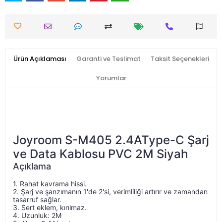
Ürün Açıklaması
Garanti ve Teslimat
Taksit Seçenekleri
Yorumlar
Joyroom S-M405 2.4AType-C Şarj
ve Data Kablosu PVC 2M Siyah
Açıklama
1. Rahat kavrama hissi.
1. Rahat kavrama hissi. 2. Şarj ve şanzımanın 1'de 2
2. Şarj ve şanzımanın 1'de 2'si, verimliliği artırır ve zamandan 
tasarruf sağlar.
3. Sert eklem, kırılmaz.
4. Uzunluk: 2M