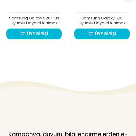
Samsung Galaxy S26 Plus
Samsung Galaxy S26
Uyumlu Hayalet Kırılmaz
Uyumlu Hayalet Kırılmaz
Cam Tam Kaplayan Ekran
Cam Tam Kaplayan Ekran
Koruyucu
Koruyucu
ÜYE GİRİŞİ
ÜYE GİRİŞİ
Kampanya, duyuru, bilgilendirmelerden e-