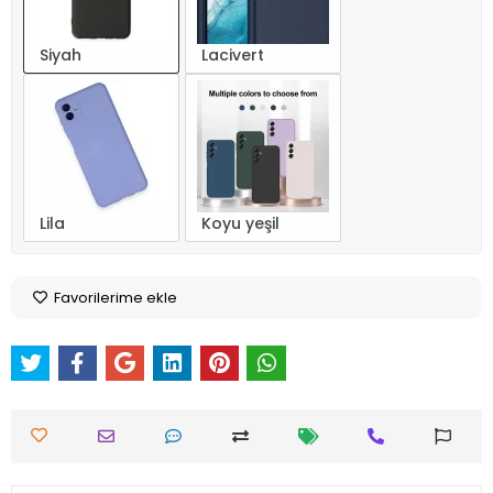
Siyah
Lacivert
Lila
Koyu yeşil
Favorilerime ekle