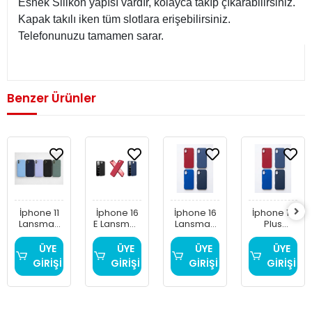
Esnek Silikon yapısı vardır, kolayca takıp çıkarabilirsiniz.
Kapak takılı iken tüm slotlara erişebilirsiniz.
Telefonunuzu tamamen sarar.
Benzer Ürünler
İphone 11
İphone 16
İphone 16
İphone 16
Lansman
E Lansman
Lansman
Plus
İçi Kadife
İçi Kadife
İçi Kadife
Lansman
Telefon
Telefon
Telefon
İçi Kadife
ÜYE
ÜYE
ÜYE
ÜYE
Kılıfı
Kılıfı
Kılıfı
Telefon
GİRİŞİ
GİRİŞİ
GİRİŞİ
GİRİŞİ
Kılıfı