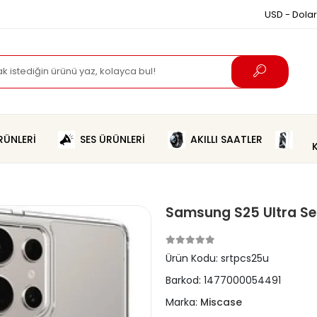
USD - Dolar
ÜNLERİ
SES ÜRÜNLERİ
AKILLI SAATLER
Samsung S25 Ultra Sert
Ürün Kodu:
srtpcs25u
Barkod:
1477000054491
Marka:
Miscase