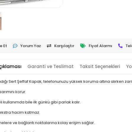
e Et
Yorum Yaz
Karşılaştır
Fiyat Alarmı
Tel
çıklaması
Garanti ve Teslimat
Taksit Seçenekleri
Yo
dığı Sert Şeffaf Kapak, telefonunuzu yüksek koruma altına alırken zari
sarımını korur.
ullanımda bile ilk günkü gibi parlak kalır.
e ekstra hacim katmaz.
elere ve bağlantı noktalarına kolay erişim sağlar.