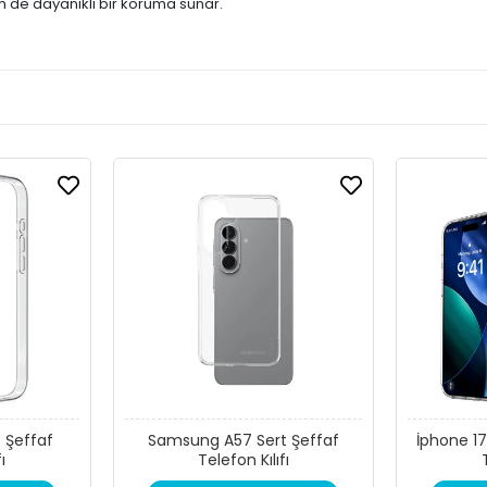
m de dayanıklı bir koruma sunar.
t Şeffaf
Samsung A57 Sert Şeffaf
İphone 17
ı
Telefon Kılıfı