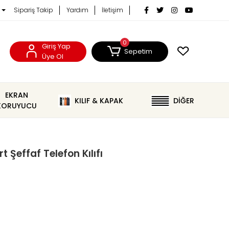
Sipariş Takip
Yardım
İletişim
0
Giriş Yap
Sepetim
Üye Ol
EKRAN
KILIF & KAPAK
DİĞER
KORUYUCU
 Şeffaf Telefon Kılıfı