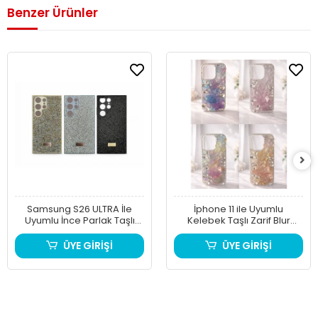
Benzer Ürünler
Samsung S26 ULTRA İle
İphone 11 ile Uyumlu
Uyumlu İnce Parlak Taşlı
Kelebek Taşlı Zarif Blur
Premium Sw Telefon Kılıfı
Case
ÜYE GİRİŞİ
ÜYE GİRİŞİ