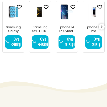
Samsung
Samsung
İphone 14
İphone 16
Galaxy
S21 FE Blue
ile Uyumlu
Pro
S23 Fe ile
Nano
Okmore
Uyumlu
Uyumlu
Nano
Blue Nano
ÜYE
ÜYE
ÜYE
ÜYE
Esnek
Esnek 9H
9H Ekran
GİRİŞİ
GİRİŞİ
GİRİŞİ
GİRİŞİ
Ekran
Ekran
Koruyucu
Koruyucu
Koruyucu
9H Blue
Nano