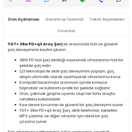
Ürün Açıklaması
Garanti ve Teslimat
Taksit Seçenekleri
Yorumlar
YGT+ 38w PD+q3 Araç Şarj
ile aracınızda hızlı ve güvenli
şarj deneyiminin keyfini çıkarın.
38W PD hızlı şarj desteği sayesinde cihazlarınızı hızlı bir
şekilde şarj edin.
Q3 teknolojisi ile akıllı şarj deneyimini yaşayın; güç
akışını otomatik olarak ayarlayarak cihazlarınızı korur.
Kompakt tasarımıyla aracınızın içinde kolayca
taşınabilir ve kullanımı pratik bir şekilde sağlanır.
Ürün, çakmak girişine uyumlu olup her türlü araçta
rahatlıkla kullanılabilir.
Kısa devre koruması ile güvenli bir şarj deneyimi sunar.
YGT+ 38w PD+q3 Araç Şarj, akıllı telefonlar, tabletler,
MP3 çalarlar ve diğer cihazlar için ideal bir şarj
çözümü sunar.
Şarj cihazınızın kalitesinden ödün vermeden, seyahat