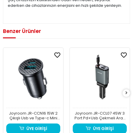
ederken de cihazlarınızın enerjisini en hızlı şekilde yenileyin.
Benzer Ürünler
Joyroom JR-CCN16 15W 2
Joyroom JR-CCL07 45W 3
Çıkışlı Usb ve Type-c Mini
Port Pd+Usb Çekmeli Araç
Araç Şarj
Şarj
ÜYE GİRİŞİ
ÜYE GİRİŞİ