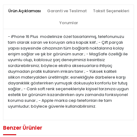
Ürün Açıklaması
Garanti ve Teslimat
Taksit Seçenekleri
Yorumlar
- iPhone 16 Plus modelinize özel tasarlanmış, telefonunuzu
tam olarak saran ve koruyan arka kapak kılıf.; - Çift parçalı
yapısı sayesinde cihazınızın tüm bağlantı noktalarına kolay
erişim sağlar ve şık bir görünüm sunar.; - MagSafe özelliği ile
uyumlu olup, kablosuz şarj deneyiminizi kesintisiz
sürdürebilirsiniz; böylece ekstra aksesuarlara ihtiyaç
duymadan pratik kullanım imkanı tanır.; - Yüksek kaliteli
silikon materyalden üretilmiştir; esnekliğiyle darbelere karşı
dayanıklılık gösterirken yumuşak dokusuyla konforlu bir tutuş
sağlar.; - Canlı soft renk seçenekleriyle kişisel tarzınıza uygun
estetik bir görünüm kazandırırken aynı zamanda fonksiyonel
koruma sunar.; - Apple marka cep telefonları ile tam
uyumludur; böylece güvenle kullanabilirsiniz.
Benzer Ürünler