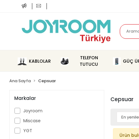
TELEFON
KABLOLAR
GÜÇ ÜR
TUTUCU
Ana Sayfa
Cepsuar
Markalar
Cepsuar
Joyroom
Miscase
YGT
Ürün bu