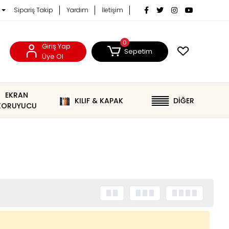
Sipariş Takip
Yardım
İletişim
0
Giriş Yap
Sepetim
Üye Ol
EKRAN
KILIF & KAPAK
DİĞER
KORUYUCU