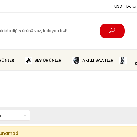
USD - Dolar
ÜNLERİ
SES ÜRÜNLERİ
AKILLI SAATLER
lunamadı.