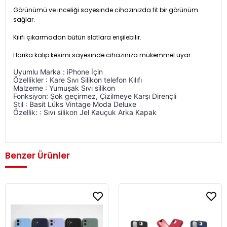
Görünümü ve inceliği sayesinde cihazınızda fit bir görünüm
sağlar.
Kılıfı çıkarmadan bütün slotlara erişilebilir.
Harika kalıp kesimi sayesinde cihazınıza mükemmel uyar.
Uyumlu Marka : iPhone İçin 
Uyumlu Marka : iPhone İçin Özellikler : Kare Sıvı 
Özellikler : Kare Sıvı Silikon telefon Kılıfı 
Malzeme : Yumuşak Sıvı silikon 
Fonksiyon: Şok geçirmez, Çizilmeye Karşı Dirençli 
Stil : Basit Lüks Vintage Moda Deluxe 
Özellik: : Sıvı silikon Jel Kauçuk Arka Kapak
Benzer Ürünler