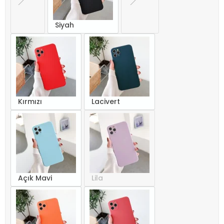
Siyah
Kırmızı
Lacivert
Açık Mavi
Lila