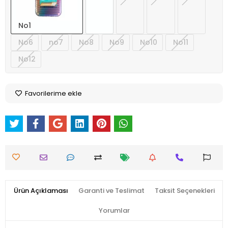
No1
No6
no7
No8
No9
No10
No11
No12
Favorilerime ekle
Ürün Açıklaması
Garanti ve Teslimat
Taksit Seçenekleri
Yorumlar