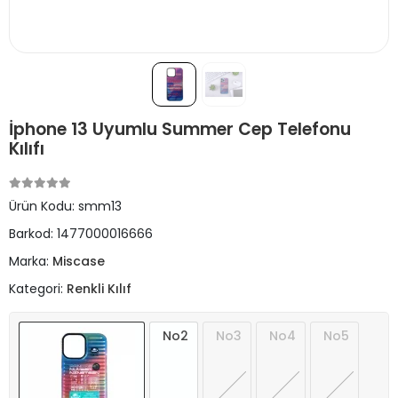
İphone 13 Uyumlu Summer Cep Telefonu
Kılıfı
Ürün Kodu:
smm13
Barkod:
1477000016666
Marka:
Miscase
Kategori:
Renkli Kılıf
No2
No3
No4
No5