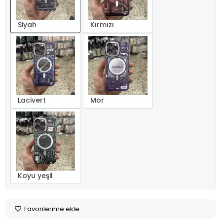
Siyah
Kırmızı
Lacivert
Mor
Koyu yeşil
Favorilerime ekle