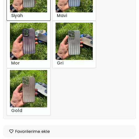
Siyah
Mavi
Mor
Gri
Gold
Favorilerime ekle