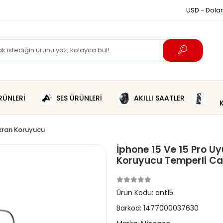
USD - Dolar
ÜNLERİ
SES ÜRÜNLERİ
AKILLI SAATLER
kran Koruyucu
İphone 15 Ve 15 Pro U
Koruyucu Temperli C
Ürün Kodu:
ant15
Barkod:
1477000037630