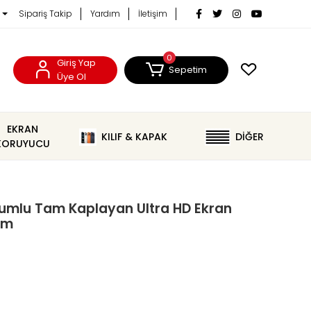
Sipariş Takip
Yardım
İletişim
0
Giriş Yap
Sepetim
Üye Ol
EKRAN
KILIF & KAPAK
DİĞER
KORUYUCU
yumlu Tam Kaplayan Ultra HD Ekran
am