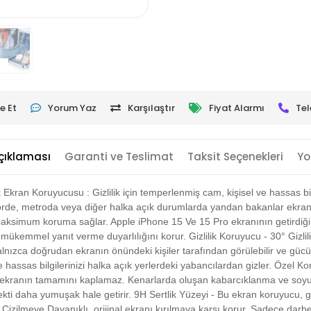
e Et
Yorum Yaz
Karşılaştır
Fiyat Alarmı
Tel
çıklaması
Garanti ve Teslimat
Taksit Seçenekleri
Yo
k Ekran Koruyucusu : Gizlilik için temperlenmiş cam, kişisel ve hassas b
nsörde, metroda veya diğer halka açık durumlarda yandan bakanlar ekran
maksimum koruma sağlar. Apple iPhone 15 Ve 15 Pro ekranının getirdiği e
ükemmel yanıt verme duyarlılığını korur. Gizlilik Koruyucu - 30° Gizli
lnızca doğrudan ekranın önündeki kişiler tarafından görülebilir ve gücü
 hassas bilgilerinizi halka açık yerlerdeki yabancılardan gizler. Özel 
m ekranın tamamını kaplamaz. Kenarlarda oluşan kabarcıklanma ve soyulm
fekti daha yumuşak hale getirir. 9H Sertlik Yüzeyi - Bu ekran koruyucu,
e Çizilmeye Dayanıklı, orijinal ekranı kırılmaya karşı korur. Sadece darb