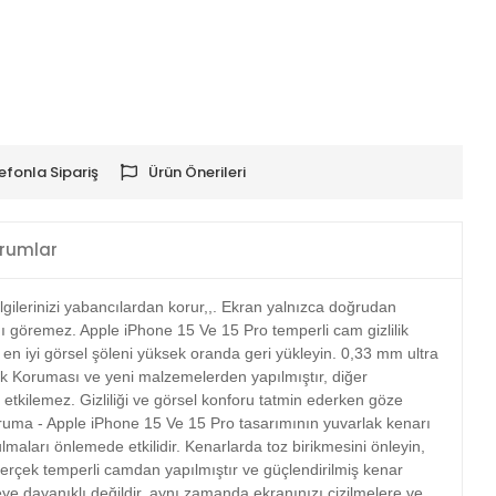
efonla Sipariş
Ürün Önerileri
rumlar
ilgilerinizi yabancılardan korur,,. Ekran yalnızca doğrudan
ı göremez. Apple iPhone 15 Ve 15 Pro temperli cam gizlilik
n iyi görsel şöleni yüksek oranda geri yükleyin. 0,33 mm ultra
lik Koruması ve yeni malzemelerden yapılmıştır, diğer
 etkilemez. Gizliliği ve görsel konforu tatmin ederken göze
Koruma - Apple iPhone 15 Ve 15 Pro tasarımının yuvarlak kenarı
aları önlemede etkilidir. Kenarlarda toz birikmesini önleyin,
 gerçek temperli camdan yapılmıştır ve güçlendirilmiş kenar
eye dayanıklı değildir, aynı zamanda ekranınızı çizilmelere ve