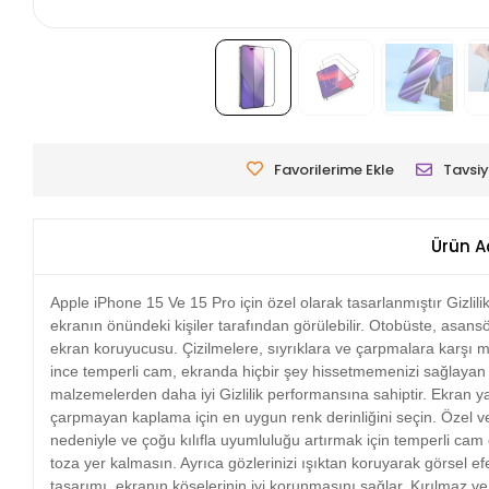
Favorilerime Ekle
Tavsiy
Ürün A
Apple iPhone 15 Ve 15 Pro için özel olarak tasarlanmıştır Gizlili
ekranın önündeki kişiler tarafından görülebilir. Otobüste, asa
ekran koruyucusu. Çizilmelere, sıyrıklara ve çarpmalara karşı 
ince temperli cam, ekranda hiçbir şey hissetmemenizi sağlayan m
malzemelerden daha iyi Gizlilik performansına sahiptir. Ekran ya
çarpmayan kaplama için en uygun renk derinliğini seçin. Özel ve
nedeniyle ve çoğu kılıfla uyumluluğu artırmak için temperli ca
toza yer kalmasın. Ayrıca gözlerinizi ışıktan koruyarak görsel e
tasarımı, ekranın köşelerinin iyi korunmasını sağlar. Kırılmaz v