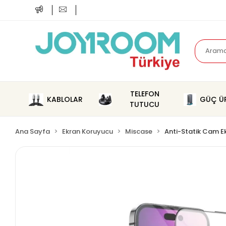
TELEFON
KABLOLAR
GÜÇ ÜR
TUTUCU
Ana Sayfa
Ekran Koruyucu
Miscase
Anti-Statik Cam E