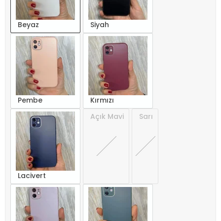
Beyaz
Siyah
Pembe
Kırmızı
Açık Mavi
Sarı
Lacivert