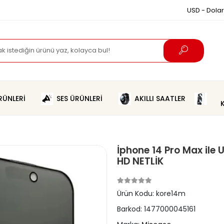
USD - Dolar
ÜNLERİ
SES ÜRÜNLERİ
AKILLI SAATLER
İphone 14 Pro Max il
HD NETLİK
Ürün Kodu:
kore14m
Barkod:
1477000045161