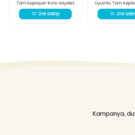
Tam Kaplayan Kore Hayalet
Uyumlu Tam Kapla
Cam HD NETLİK
Hayalet Cam HD 
ÜYE GİRİŞİ
ÜYE GİRİ
Kampanya, duyu