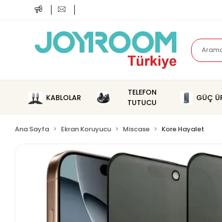
TELEFON
KABLOLAR
GÜÇ ÜR
TUTUCU
Ana Sayfa
Ekran Koruyucu
Miscase
Kore Hayalet