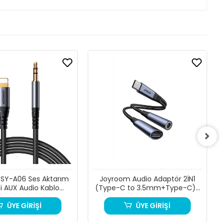
SY-A06 Ses Aktarım
Joyroom Audio Adaptör 2İN1
ci AUX Audio Kablo
(Type-C to 3.5mm+Type-C)-
tning’den 3.5mm
Siyah
ÜYE GİRİŞİ
ÜYE GİRİŞİ