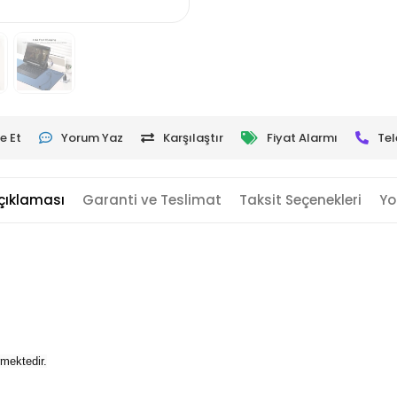
e Et
Yorum Yaz
Karşılaştır
Fiyat Alarmı
Tel
çıklaması
Garanti ve Teslimat
Taksit Seçenekleri
Yo
rmektedir.