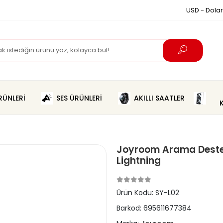
USD - Dolar
ÜNLERİ
SES ÜRÜNLERİ
AKILLI SAATLER
Joyroom Arama Destek
Lightning
Ürün Kodu:
SY-L02
Barkod:
695611677384