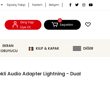
Sipariş Takip
Yardım
İletişim
0
Giriş Yap
Sepetim
Üye Ol
EKRAN
KILIF & KAPAK
DİĞER
KORUYUCU
li Audio Adapter Lightning - Dual