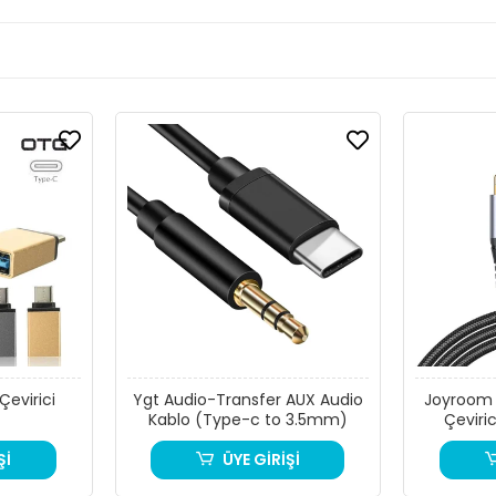
evirici
Ygt Audio-Transfer AUX Audio
Joyroom 
Kablo (Type-c to 3.5mm)
Çeviri
Ligh
Şİ
ÜYE GİRİŞİ