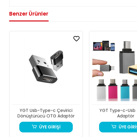
Benzer Ürünler
YGT Usb-Type-c Çevirici
YGT Type-c-Usb Ç
Dönüştürücü OTG Adaptör
Adaptör
ÜYE GİRİŞİ
ÜYE GİRİ