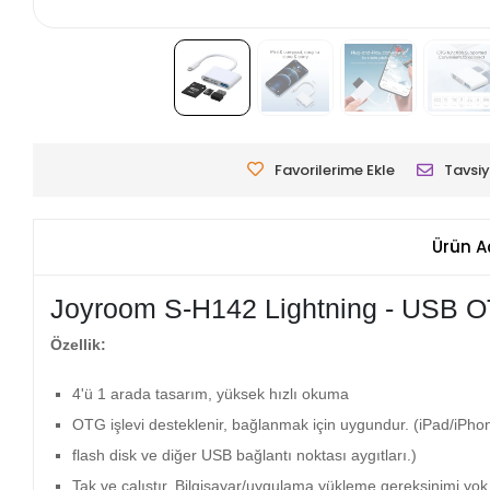
Favorilerime Ekle
Tavsiy
Ürün A
Joyroom S-H142 Lightning - USB O
Özellik:
4'ü 1 arada tasarım, yüksek hızlı okuma
OTG işlevi desteklenir, bağlanmak için uygundur.
(iPad/iPhon
flash disk ve diğer USB bağlantı noktası aygıtları.)
Tak ve çalıştır, Bilgisayar/uygulama yükleme gereksinimi yok.