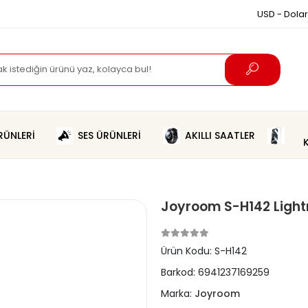
USD - Dolar
ÜNLERİ
SES ÜRÜNLERİ
AKILLI SAATLER
Joyroom S-H142 Lightn
Ürün Kodu:
S-H142
Barkod:
6941237169259
Marka:
Joyroom