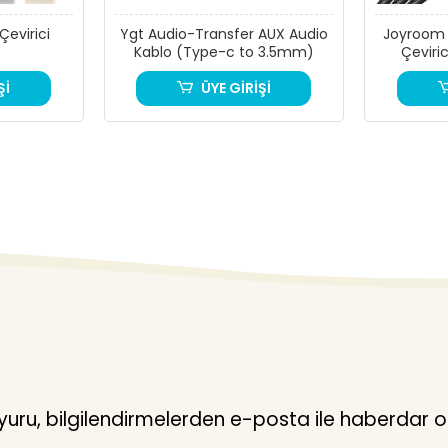
evirici
Ygt Audio-Transfer AUX Audio
Joyroom 
Kablo (Type-c to 3.5mm)
Çeviri
Ligh
Şİ
ÜYE GİRİŞİ
ru, bilgilendirmelerden e-posta ile haberdar o