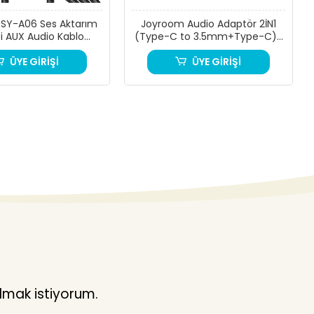
SY-A06 Ses Aktarım
Joyroom Audio Adaptör 2İN1
ci AUX Audio Kablo
(Type-C to 3.5mm+Type-C)-
tning’den 3.5mm
Siyah
ÜYE GİRİŞİ
ÜYE GİRİŞİ
lmak istiyorum.