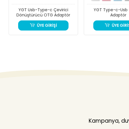
YGT Usb-Type-c Çevirici
YGT Type-c-Usb Ç
Dönüştürücü OTG Adaptör
Adaptör
ÜYE GİRİŞİ
ÜYE GİRİ
Kampanya, duyu