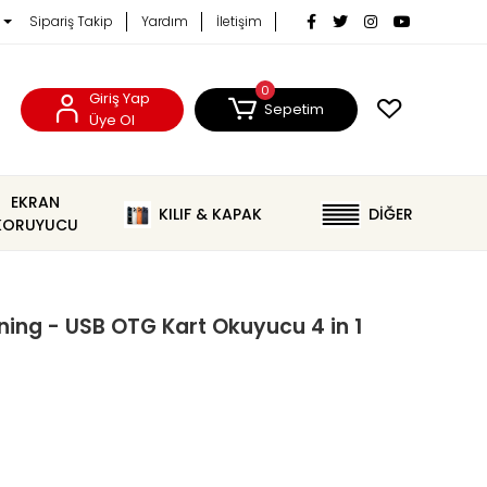
Sipariş Takip
Yardım
İletişim
0
Giriş Yap
Sepetim
Üye Ol
EKRAN
KILIF & KAPAK
DİĞER
KORUYUCU
ing - USB OTG Kart Okuyucu 4 in 1