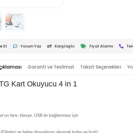
e Et
Yorum Yaz
Karşılaştır
Fiyat Alarmı
Tel
çıklaması
Garanti ve Teslimat
Taksit Seçenekleri
Yo
TG Kart Okuyucu 4 in 1
e'un fare, klavye, USB ile bağlanması için
(Filmleri ve belge dosyalarını okumak kolay ve hızlı)