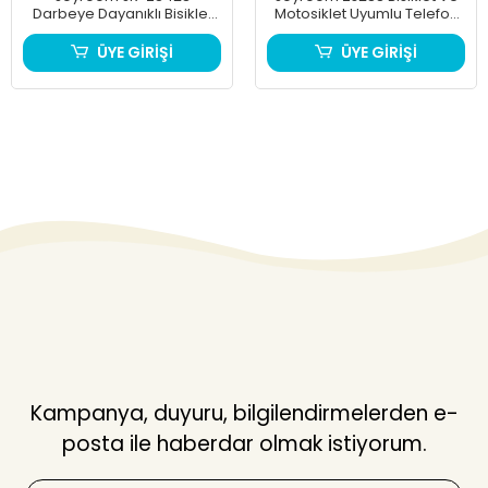
Darbeye Dayanıklı Bisiklet
Motosiklet Uyumlu Telefon
Ve Motorsiklet Telefon
Tutucu
Tutucu
ÜYE GİRİŞİ
ÜYE GİRİŞİ
Kampanya, duyuru, bilgilendirmelerden e-
posta ile haberdar olmak istiyorum.