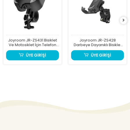
Joyroom JR-ZS431 Bisiklet
Joyroom JR-ZS428
Ve Motosiklet İçin Telefon
Darbeye Dayanıklı Bisiklet
Tutucu
Ve Motorsiklet Telefon
Tutucu
ÜYE GİRİŞİ
ÜYE GİRİŞİ