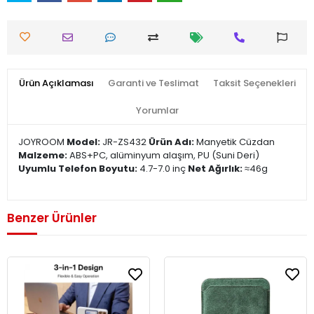
Ürün Açıklaması
Garanti ve Teslimat
Taksit Seçenekleri
Yorumlar
JOYROOM
Model:
JR-ZS432
Ürün Adı:
Manyetik Cüzdan
Malzeme:
ABS+PC, alüminyum alaşım, PU (Suni Deri)
Uyumlu Telefon Boyutu:
4.7-7.0 inç
Net Ağırlık:
≈46g
Benzer Ürünler