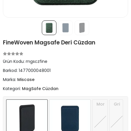
FineWoven Magsafe Deri Cüzdan
Ürün Kodu:
mgsczfine
Barkod:
1477000048001
Marka:
Miscase
Kategori:
MagSafe Cüzdan
Mor
Gri