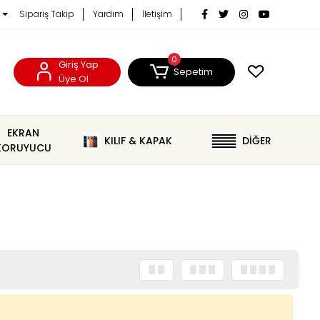
Sipariş Takip
Yardım
İletişim
0
Giriş Yap
Sepetim
Üye Ol
EKRAN
KILIF & KAPAK
DİĞER
KORUYUCU