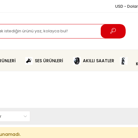
USD - Dolar
ÜNLERİ
SES ÜRÜNLERİ
AKILLI SAATLER
lunamadı.