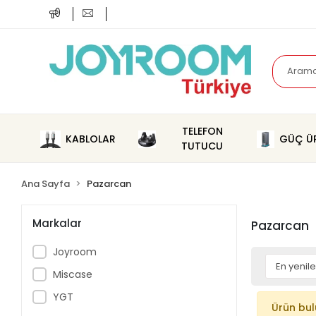
TELEFON
KABLOLAR
GÜÇ ÜR
TUTUCU
Ana Sayfa
Pazarcan
Markalar
Pazarcan
Joyroom
Miscase
YGT
Ürün bu