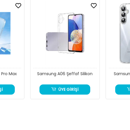
ALİTE TIPALI ve KAMERA KORUMALI ULTRA SLİM SİLİKON KILIF (ŞEF
Cihazı Dış Darbelere Şoklara vb. Etkenlere Karşı Koruma
Kaliteli Silikon Malzemeden Üretilmiş Kolayca Çıkarıp Takabilme İmkanı.
Cihazı Kalınlaştırmaz, Hafiftir, Cepte Taşırken Rahatsızlık Vermez.
Yüksek Kaliteli Malzemeden Üretilmiştir
 Pro Max
Samsung A06 Şeffaf Silikon
Samsung
Telefonunuz Tüm Hatlarına Uyum Sağlayan Ergonomik Tasarım.
sı Sayesinde Telefonunuzun Kamerasını Dış Etkenlere ve Çizilmelere Karş
Şİ
ÜYE GİRİŞİ
klık ve Şarj Tıpaları Sayesinde Bu Girişlerde Oluşabilecek Tozlanmayı En