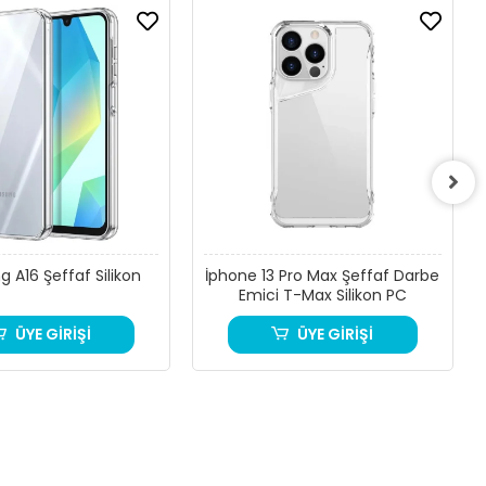
FAF)
 A16 Şeffaf Silikon
İphone 13 Pro Max Şeffaf Darbe
Emici T-Max Silikon PC
ı EXTRA Korur.
ÜYE GİRİŞİ
ÜYE GİRİŞİ
geler