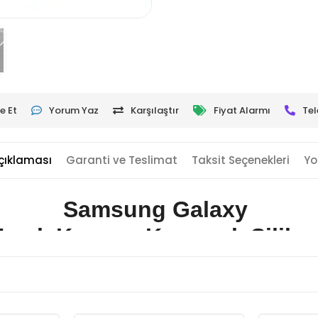
e Et
Yorum Yaz
Karşılaştır
Fiyat Alarmı
Tel
çıklaması
Garanti ve Teslimat
Taksit Seçenekleri
Yo
Samsung Galaxy
ıpalı Kamera Korumalı Silikon