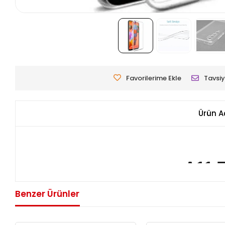
Favorilerime Ekle
Tavsiy
Ürün A
A11 T
Uyumlu Model:
Benzer Ürünler
Galaxy A11