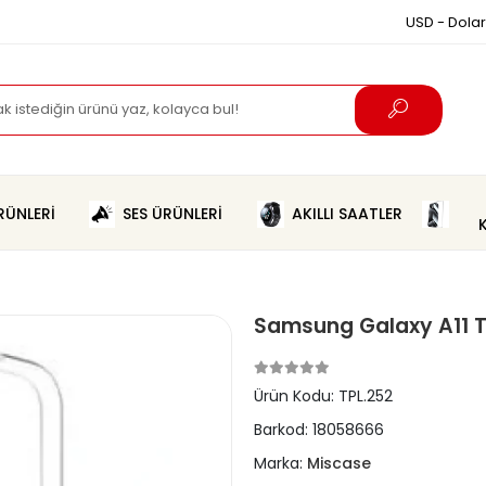
USD - Dolar
ÜNLERİ
SES ÜRÜNLERİ
AKILLI SAATLER
Samsung Galaxy A11 Tıp
Ürün Kodu:
TPL.252
Barkod:
18058666
Marka:
Miscase