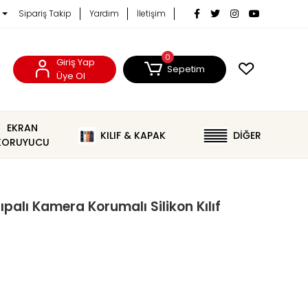
Sipariş Takip
Yardım
İletişim
0
Giriş Yap
Sepetim
Üye Ol
EKRAN
KILIF & KAPAK
DİĞER
KORUYUCU
alı Kamera Korumalı Silikon Kılıf