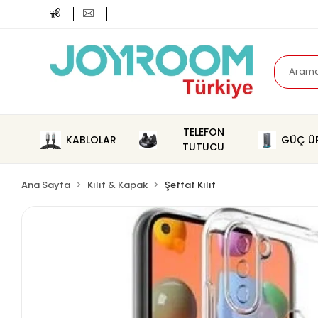
TELEFON
KABLOLAR
GÜÇ ÜR
TUTUCU
Ana Sayfa
Kılıf & Kapak
Şeffaf Kılıf