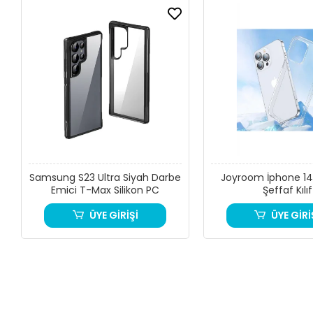
Galaxy M11
1.K
Samsung S23 Ultra Siyah Darbe
Joyroom İphone 14
Emici T-Max Silikon PC
Şeffaf Kılıf
Kamera Koruma
ÜYE GİRİŞİ
ÜYE GİRİ
Kula