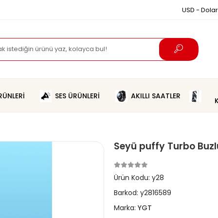
USD - Dolar
ÜNLERİ
SES ÜRÜNLERİ
AKILLI SAATLER
Seyü puffy Turbo Buzl
Ürün Kodu:
y28
Barkod:
y2816589
Marka:
YGT