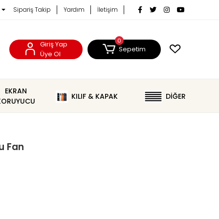
Sipariş Takip
Yardım
İletişim
0
Giriş Yap
Sepetim
Üye Ol
EKRAN
KILIF & KAPAK
DİĞER
KORUYUCU
u Fan