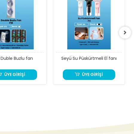
 Duble Buzlu fan
Seyü Su Püskürtmeli El fanı
ÜYE GİRİŞİ
ÜYE GİRİŞİ