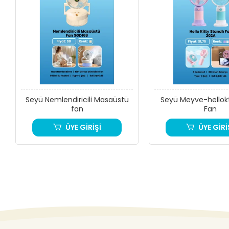
Seyü Nemlendiricili Masaüstü
Seyü Meyve-hellokt
fan
Fan
ÜYE GİRİŞİ
ÜYE GİRİ