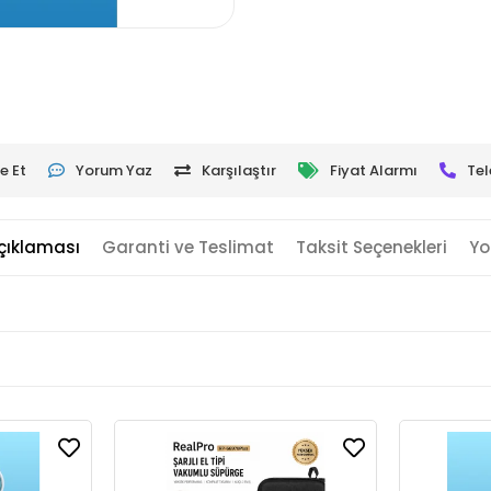
e Et
Yorum Yaz
Karşılaştır
Fiyat Alarmı
Tel
çıklaması
Garanti ve Teslimat
Taksit Seçenekleri
Yo