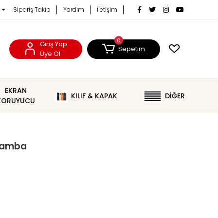
Sipariş Takip
Yardım
İletişim
0
Giriş Yap
Sepetim
Üye Ol
EKRAN
KILIF & KAPAK
DİĞER
KORUYUCU
 Lamba