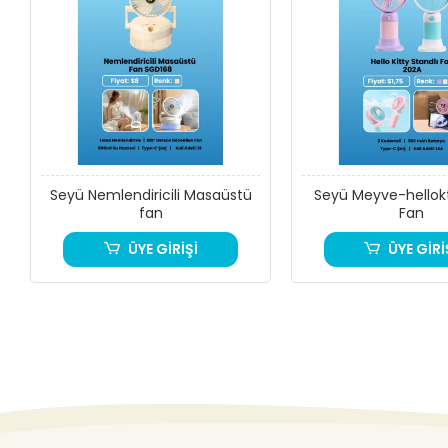
Seyü Nemlendiricili Masaüstü
Seyü Meyve-hellokt
fan
Fan
ÜYE GİRİŞİ
ÜYE GİRİ