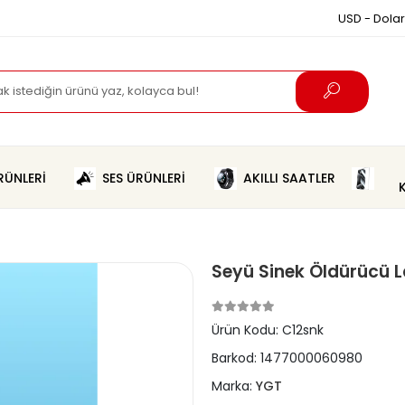
USD - Dolar
ÜNLERİ
SES ÜRÜNLERİ
AKILLI SAATLER
Seyü Sinek Öldürücü
Ürün Kodu:
C12snk
Barkod:
1477000060980
Marka:
YGT