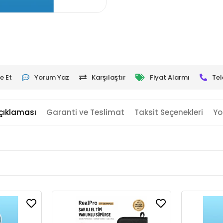
e Et
Yorum Yaz
Karşılaştır
Fiyat Alarmı
Tel
çıklaması
Garanti ve Teslimat
Taksit Seçenekleri
Yo