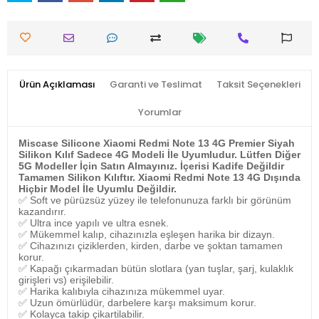
Ürün Açıklaması
Garanti ve Teslimat
Taksit Seçenekleri
Yorumlar
Miscase Silicone Xiaomi Redmi Note 13 4G Premier Siyah
Silikon Kılıf Sadece 4G Modeli İle Uyumludur. Lütfen Diğer
5G Modeller İçin Satın Almayınız. İçerisi Kadife Değildir
Tamamen Silikon Kılıftır.
Xiaomi Redmi Note 13 4G
Dışında
Hiçbir Model İle Uyumlu Değildir.
✅
Soft ve pürüzsüz yüzey ile telefonunuza farklı bir görünüm
kazandırır.
✅
Ultra ince yapılı ve ultra esnek.
✅
Mükemmel kalıp, cihazınızla eşleşen harika bir dizayn.
✅
Cihazınızı çiziklerden, kirden, darbe ve şoktan tamamen
korur.
✅
Kapağı çıkarmadan bütün slotlara (yan tuşlar, şarj, kulaklık
girişleri vs) erişilebilir.
✅
Harika kalıbıyla cihazınıza mükemmel uyar.
✅
Uzun ömürlüdür, darbelere karşı maksimum korur.
✅
Kolayca takip çikartilabilir.