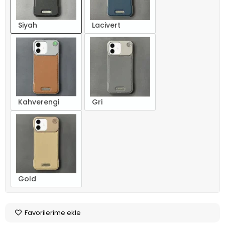
Siyah
Lacivert
Kahverengi
Gri
Gold
Favorilerime ekle