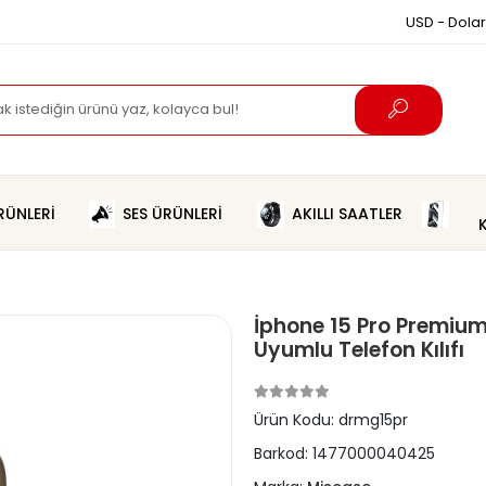
USD - Dolar
ÜNLERİ
SES ÜRÜNLERİ
AKILLI SAATLER
İphone 15 Pro Premium
Uyumlu Telefon Kılıfı
Ürün Kodu:
drmg15pr
Barkod:
1477000040425