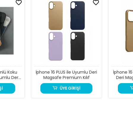
mlü Koku
İphone 16 PLUS ile Uyumlu Deri
İphone 16 PRO MAX 
umlu Deri
Magsafe Premium Kılıf
Deri Ma
Şİ
ÜYE GİRİŞİ