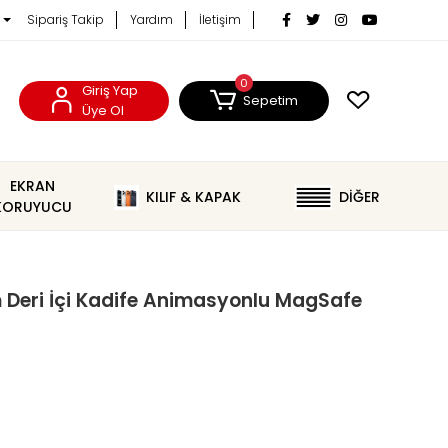
Sipariş Takip
Yardım
İletişim
0
Giriş Yap
Sepetim
Üye Ol
EKRAN
KILIF & KAPAK
DİĞER
KORUYUCU
 Deri İçi Kadife Animasyonlu MagSafe