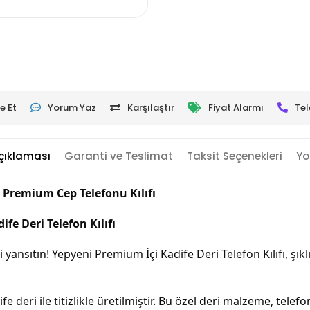
e Et
Yorum Yaz
Karşılaştır
Fiyat Alarmı
Tel
çıklaması
Garanti ve Teslimat
Taksit Seçenekleri
Yo
 Premium Cep Telefonu Kılıfı
e Deri Telefon Kılıfı
i yansıtın! Yepyeni Premium İçi Kadife Deri Telefon Kılıfı, şık
kadife deri ile titizlikle üretilmiştir. Bu özel deri malzeme, t