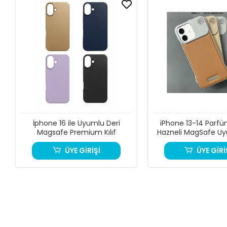
İphone 16 ile Uyumlu Deri
iPhone 13-14 Parfü
Magsafe Premium Kılıf
Hazneli MagSafe Uy
Kılıf
ÜYE GİRİŞİ
ÜYE GİRİ