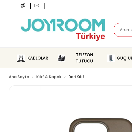
TELEFON
KABLOLAR
GÜÇ ÜR
TUTUCU
Ana Sayfa
Kılıf & Kapak
Deri Kılıf