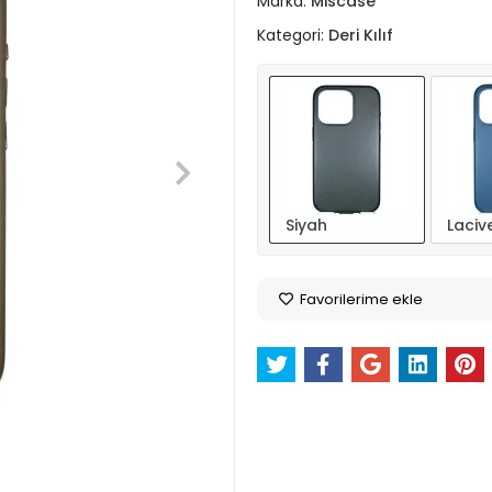
Marka:
Miscase
Kategori:
Deri Kılıf
Siyah
Laciv
Favorilerime ekle