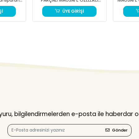
ılıfı
SOFT RENKLİ KONTRAST TELEFON
KONTRA
Şİ
ÜYE GİRİŞİ
KILIFI
ru, bilgilendirmelerden e-posta ile haberdar o
Gönder