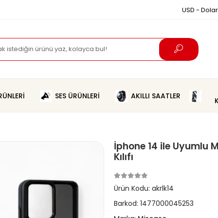
USD - Dolar
ÜNLERİ
SES ÜRÜNLERİ
AKILLI SAATLER
İphone 14 ile Uyumlu M
Kılıfı
Ürün Kodu:
akrlk14
Barkod:
1477000045253