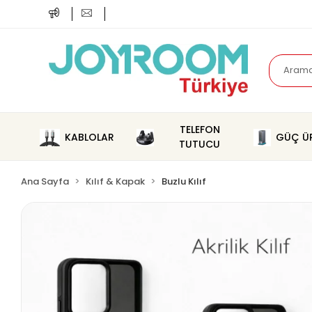
TELEFON
KABLOLAR
GÜÇ ÜR
TUTUCU
Ana Sayfa
Kılıf & Kapak
Buzlu Kılıf