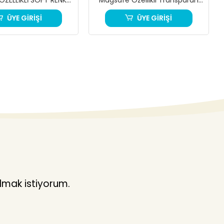
ST TELEFON KILIFI
Akrilik Telefon Kılıfı
ÜYE GİRİŞİ
ÜYE GİRİŞİ
lmak istiyorum.