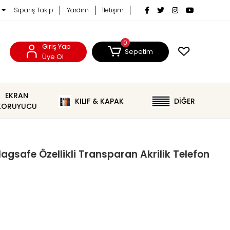
Sipariş Takip
Yardım
İletişim
0
Giriş Yap
Sepetim
Üye Ol
EKRAN
KILIF & KAPAK
DİĞER
KORUYUCU
agsafe Özellikli Transparan Akrilik Telefon