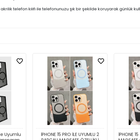
ilik telefon kılıfı ile telefonunuzu şık bir şekilde koruyarak günlük 
ile Uyumlu
İPHONE 15 PRO İLE UYUMLU 2
İPHONE 15
ransparan
PARÇALI MAGSAFE ÖZELLİKLİ
MAGSAFE Ö