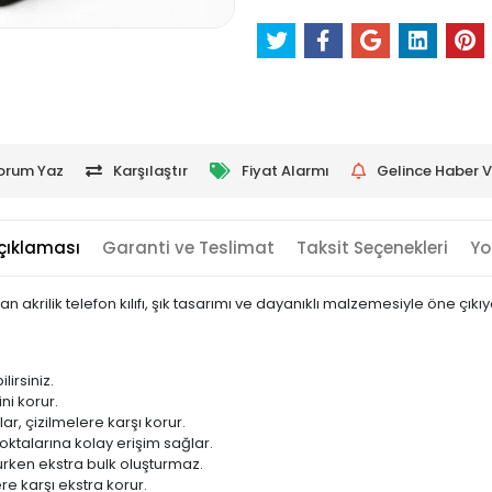
orum Yaz
Karşılaştır
Fiyat Alarmı
Gelince Haber V
çıklaması
Garanti ve Teslimat
Taksit Seçenekleri
Yo
akrilik telefon kılıfı, şık tasarımı ve dayanıklı malzemesiyle öne çıkıy
lirsiniz.
ni korur.
ar, çizilmelere karşı korur.
talarına kolay erişim sağlar.
urken ekstra bulk oluşturmaz.
ere karşı ekstra korur.