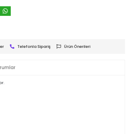
er
Telefonla Sipariş
Ürün Önerileri
rumlar
or.