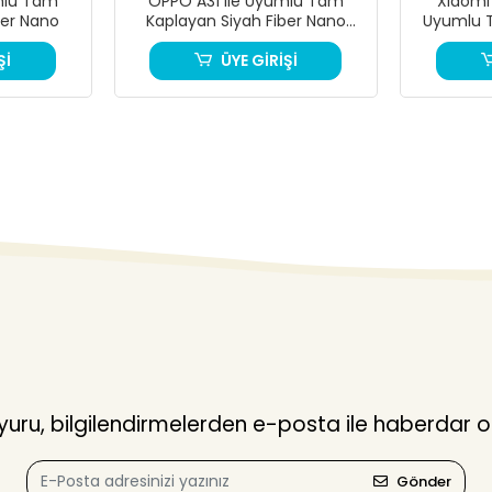
mlu Tam
OPPO A31 ile Uyumlu Tam
Xiaomi
ber Nano
Kaplayan Siyah Fiber Nano
Uyumlu 
Ekran Koruyucu
Fiber N
Şİ
ÜYE GİRİŞİ
ru, bilgilendirmelerden e-posta ile haberdar o
Gönder