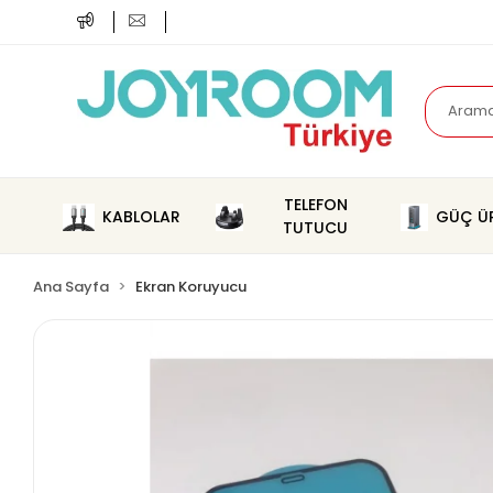
TELEFON
KABLOLAR
GÜÇ ÜR
TUTUCU
Ana Sayfa
Ekran Koruyucu