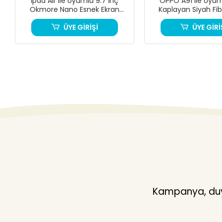
İpad Air ile Uyumlu 9.7 İnç
OPPO A91 ile Uyu
Okmore Nano Esnek Ekran
Kaplayan Siyah Fi
Koruyucu
ÜYE GİRİŞİ
ÜYE GİRİ
Kampanya, duyu