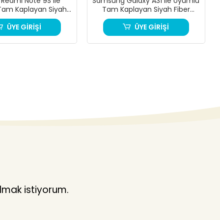
 Redmi Note 9S ile
Samsung Galaxy A31 ile Uyumlu
Tam Kaplayan Siyah
Tam Kaplayan Siyah Fiber
ano Ekran Koruyucu
Nano Ekran Koruyucu
ÜYE GİRİŞİ
ÜYE GİRİŞİ
lmak istiyorum.