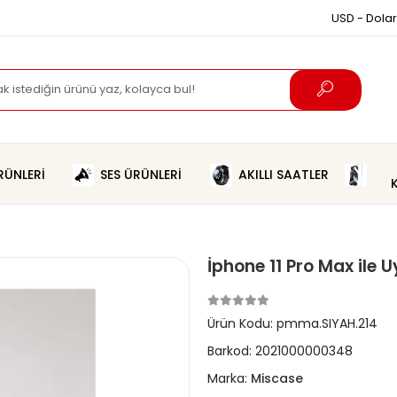
USD - Dolar
ÜNLERİ
SES ÜRÜNLERİ
AKILLI SAATLER
İphone 11 Pro Max il
Ürün Kodu:
pmma.SIYAH.214
Barkod:
2021000000348
Marka:
Miscase