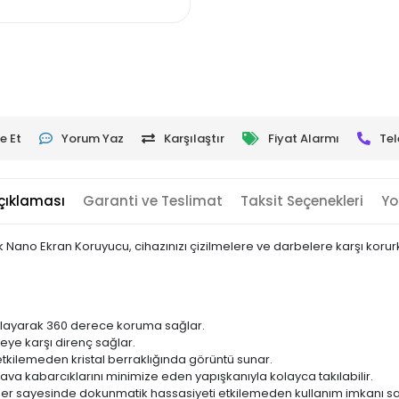
e Et
Yorum Yaz
Karşılaştır
Fiyat Alarmı
Tel
çıklaması
Garanti ve Teslimat
Taksit Seçenekleri
Yo
k Nano Ekran Koruyucu, cihazınızı çizilmelere ve darbelere karşı kor
layarak 360 derece koruma sağlar.
meye karşı direnç sağlar.
 etkilemeden kristal berraklığında görüntü sunar.
ava kabarcıklarını minimize eden yapışkanıyla kolayca takılabilir.
ler sayesinde dokunmatik hassasiyeti etkilemeden kullanım imkanı sa