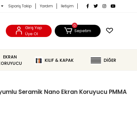
Sipariş Takip
Yardım
İletişim
0
Giriş Yap
Sepetim
Üye Ol
EKRAN
KILIF & KAPAK
DİĞER
KORUYUCU
e Uyumlu Seramik Nano Ekran Koruyucu PMMA