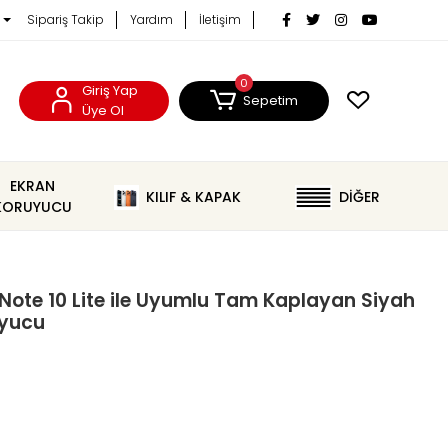
Sipariş Takip
Yardım
İletişim
0
Giriş Yap
Sepetim
Üye Ol
EKRAN
KILIF & KAPAK
DİĞER
KORUYUCU
ote 10 Lite ile Uyumlu Tam Kaplayan Siyah
uyucu