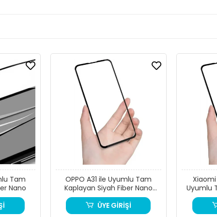
mlu Tam
OPPO A31 ile Uyumlu Tam
Xiaomi
ber Nano
Kaplayan Siyah Fiber Nano
Uyumlu 
Ekran Koruyucu
Fiber N
Şİ
ÜYE GİRİŞİ