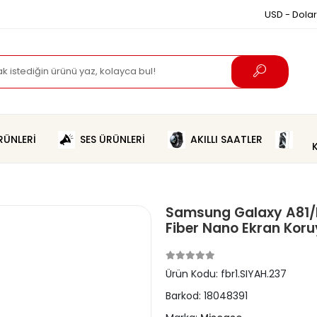
USD - Dolar
ÜNLERİ
SES ÜRÜNLERİ
AKILLI SAATLER
Samsung Galaxy A81/N
Fiber Nano Ekran Kor
Ürün Kodu:
fbr1.SIYAH.237
Barkod:
18048391