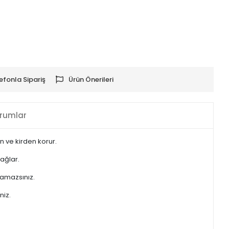
efonla Sipariş
Ürün Önerileri
rumlar
n ve kirden korur.
sağlar.
şamazsınız.
niz.