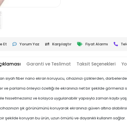
e Et
Yorum Yaz
Karşılaştır
Fiyat Alarmı
Tel
çıklaması
Garanti ve Teslimat
Taksit Seçenekleri
Yo
n siyah fiber nano ekran koruyucu, cihazınızı çiziklerden, darbelerde
r ve parlama önleyici özelliği ile ekranınızı net bir şekilde görmenizi 
ile hissetmezsiniz ve kolayca uygulanabilir yapısıyla zaman kaybı ya
cihazınızın şık görünümünü koruyarak ekranınızı güven altına alabilirsi
ir şekilde koruyan bu ürün, uzun ömürlü ve dayanıklı kullanım sağlar.