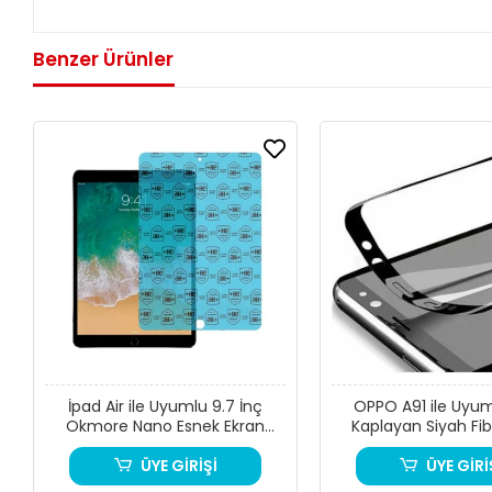
Benzer Ürünler
İpad Air ile Uyumlu 9.7 İnç
OPPO A91 ile Uyu
Okmore Nano Esnek Ekran
Kaplayan Siyah Fi
Koruyucu
ÜYE GİRİŞİ
ÜYE GİRİ