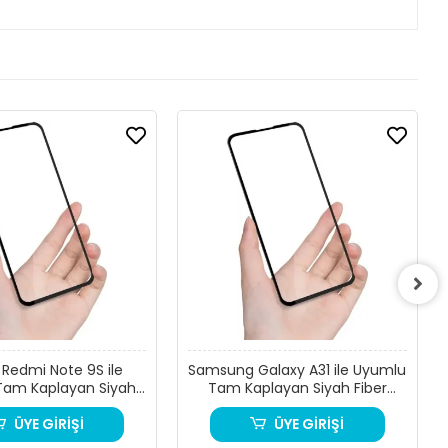
 Redmi Note 9S ile
Samsung Galaxy A31 ile Uyumlu
Tam Kaplayan Siyah
Tam Kaplayan Siyah Fiber
ano Ekran Koruyucu
Nano Ekran Koruyucu
ÜYE GİRİŞİ
ÜYE GİRİŞİ